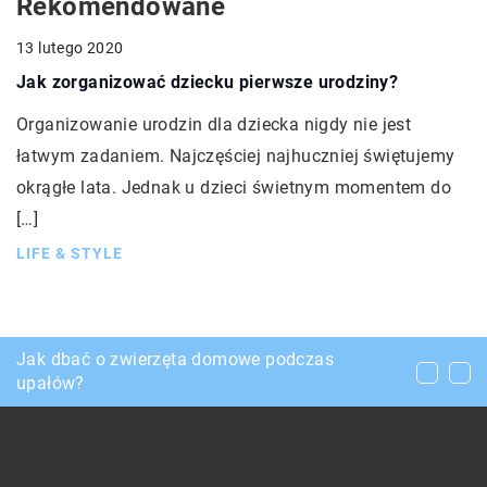
Rekomendowane
13 lutego 2020
Jak zorganizować dziecku pierwsze urodziny?
Organizowanie urodzin dla dziecka nigdy nie jest
łatwym zadaniem. Najczęściej najhuczniej świętujemy
okrągłe lata. Jednak u dzieci świetnym momentem do
[…]
LIFE & STYLE
Jakie cechy powinna spełniać bielizna
Jak dbać o zwierzęta domowe podczas
Na czym polega due diligence?
przeznaczona dla kobiet?
upałów?