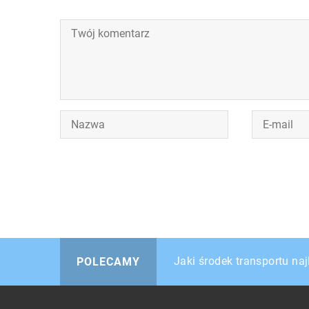
Rodzaje dywanów ze wzglę
Jaki środek transportu na
Chcesz otworzyć gabinet o
POLECAMY