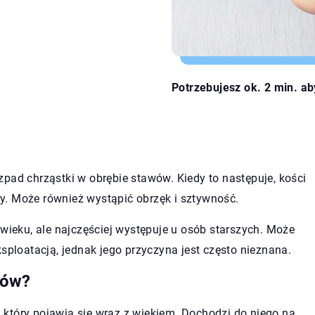
Potrzebujesz ok. 2 min. ab
pad chrząstki w obrębie stawów. Kiedy to następuje, kości
lny. Może również wystąpić obrzęk i sztywność.
eku, ale najczęściej występuje u osób starszych. Może
loatacją, jednak jego przyczyna jest często nieznana.
wów?
który pojawia się wraz z wiekiem. Dochodzi do niego na