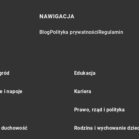
NAWIGACJA
Blog
Polityka prywatności
Regulamin
gród
Edukacja
e i napoje
Kariera
e
Prawo, rząd i polityka
 i duchowość
Rodzina i wychowanie dziec