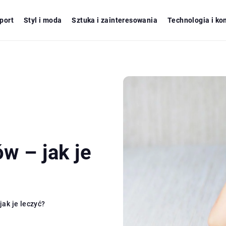
port
Styl i moda
Sztuka i zainteresowania
Technologia i ko
w – jak je
ak je leczyć?