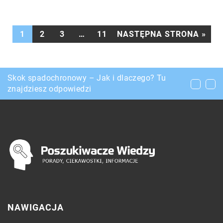
1
2
3
…
11
NASTĘPNA STRONA »
Skok spadochronowy – Jak i dlaczego? Tu
Dlaczego warto się zdecydować na kupno mebli
Z czyjej pomocy skorzystać, aby zostały
znajdziesz odpowiedzi
tapicerowanych?
zrobione zdjęcia pracownikom firmy?
NAWIGACJA