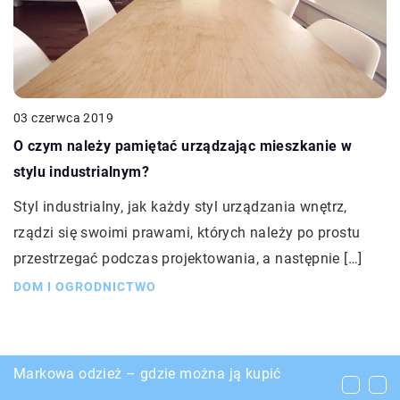
03 czerwca 2019
O czym należy pamiętać urządzając mieszkanie w
stylu industrialnym?
Styl industrialny, jak każdy styl urządzania wnętrz,
rządzi się swoimi prawami, których należy po prostu
przestrzegać podczas projektowania, a następnie […]
DOM I OGRODNICTWO
Co to jest pasta konopna ?
Markowa odzież – gdzie można ją kupić
Dlaczego warto przygarnąć młode zwierzęta ze
schroniska?