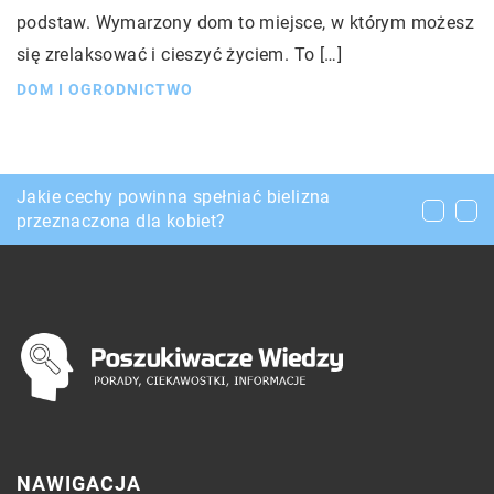
podstaw. Wymarzony dom to miejsce, w którym możesz
się zrelaksować i cieszyć życiem. To […]
DOM I OGRODNICTWO
Jednodniowy wypad na kajaki – czy warto
Jakie cechy powinna spełniać bielizna
Plastikowe czy betonowe – które szamba
wybrać się całą rodziną?
przeznaczona dla kobiet?
wybrać?
NAWIGACJA