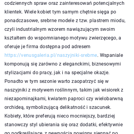
codziennych spraw oraz zainteresowań potencjalnych
klientek. Wiele kobiet tym samym chętnie sięga po
ponadczasowe, srebrne modele z tzw. plastrem miodu,
czyli industrialnym wzorem nawiązującym swoim
kształtem do wspomnianego motywu zwierzęcego, a
oferuje je firma dostępna pod adresem
https://venusgaleria.pl/naszyjniki-srebrne
. Wspaniale
komponują się zarówno z eleganckimi, biznesowymi
stylizacjami do pracy, jak i na specjalne okazje.
Ponadto w tym sezonie warto zaopatrzyć się w
naszyjniki z motywem roślinnym, takim jak wisiorek z
niezapominajkami, kwiatem paproci czy wielobarwną
orchideą, symbolizującą delikatność i szacunek.
Kobiety, które preferują nieco mocniejszy, bardziej
stanowczy styl ubierania się oraz dodatki, efektywnie
go podkreślające, z pewnością powinny sięgnąć po