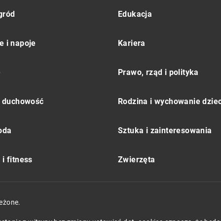
gród
Edukacja
e i napoje
Kariera
e
Prawo, rząd i polityka
 i duchowość
Rodzina i wychowanie dziec
moda
Sztuka i zainteresowania
i fitness
Zwierzęta
eżone.