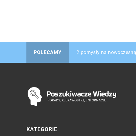
Dlaczego warto przygarną
2 pomysły na nowoczesną
Klimatyzacja samochodowa
POLECAMY
KATEGORIE