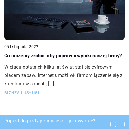
05 listopada 2022
Co możemy zrobić, aby poprawić wyniki naszej firmy?
W ciągu ostatnich kilku lat świat stał się cyfrowym
placem zabaw. Internet umożliwił firmom łączenie się z
klientami w sposób, […]
BIZNES I USŁUGI
Usuwanie tatuażu – czy jest bolesne?
Pojazd do jazdy po mieście – jaki wybrać?
Przykłady ekologicznych rozwiązań w domu i
przemyśle