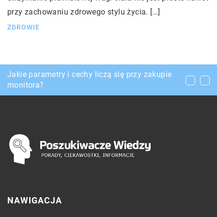
przy zachowaniu zdrowego stylu życia. […]
ZDROWIE
Czym kierować się podczas zakupu
Jakie parametry i cechy liczą się przy zakupie
Zalety chromowanych baterii
mieszkania?
monitora?
NAWIGACJA