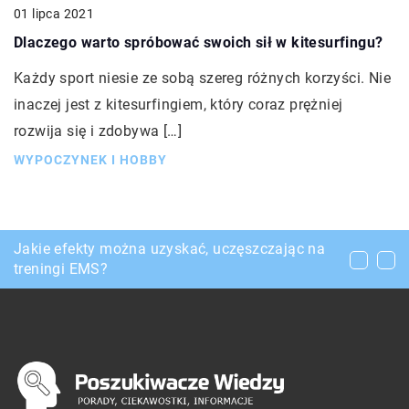
01 lipca 2021
Dlaczego warto spróbować swoich sił w kitesurfingu?
Każdy sport niesie ze sobą szereg różnych korzyści. Nie
inaczej jest z kitesurfingiem, który coraz prężniej
rozwija się i zdobywa […]
WYPOCZYNEK I HOBBY
Jakimi sposobami można dokonać korekty
Jakie efekty można uzyskać, uczęszczając na
Czym się kierować przy wyborze sukienki dla
wady wzroku?
treningi EMS?
córki?