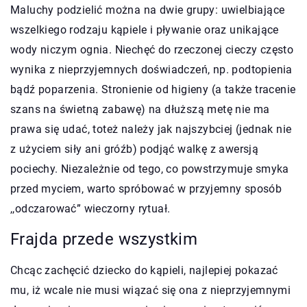
Maluchy podzielić można na dwie grupy: uwielbiające
wszelkiego rodzaju kąpiele i pływanie oraz unikające
wody niczym ognia. Niechęć do rzeczonej cieczy często
wynika z nieprzyjemnych doświadczeń, np. podtopienia
bądź poparzenia. Stronienie od higieny (a także tracenie
szans na świetną zabawę) na dłuższą metę nie ma
prawa się udać, toteż należy jak najszybciej (jednak nie
z użyciem siły ani gróźb) podjąć walkę z awersją
pociechy. Niezależnie od tego, co powstrzymuje smyka
przed myciem, warto spróbować w przyjemny sposób
,,odczarować” wieczorny rytuał.
Frajda przede wszystkim
Chcąc zachęcić dziecko do kąpieli, najlepiej pokazać
mu, iż wcale nie musi wiązać się ona z nieprzyjemnymi