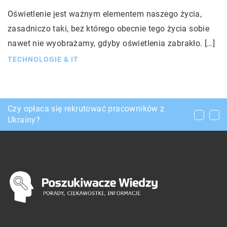
Oświetlenie jest ważnym elementem naszego życia,
zasadniczo taki, bez którego obecnie tego życia sobie
nawet nie wyobrażamy, gdyby oświetlenia zabrakło. […]
TECHNOLOGIE & IT
Jakie akcesoria są niezbędne do tworzenia
Czy opłaca się rekrutować pracowników z
Jak być w pełni bezpiecznym podczas
kaligrafii?
Ukrainy?
morskiego rejsu?