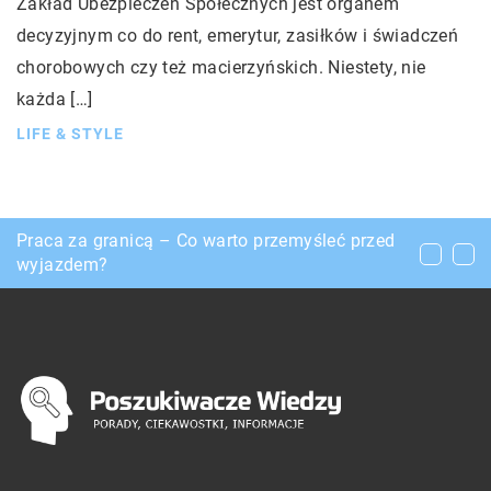
Zakład Ubezpieczeń Społecznych jest organem
decyzyjnym co do rent, emerytur, zasiłków i świadczeń
chorobowych czy też macierzyńskich. Niestety, nie
każda […]
LIFE & STYLE
Jakie parametry i cechy liczą się przy zakupie
Praca za granicą – Co warto przemyśleć przed
Zabiegi wyszczuplające, które zredukują ilość
monitora?
wyjazdem?
tkanki tłuszczowej w organizmie