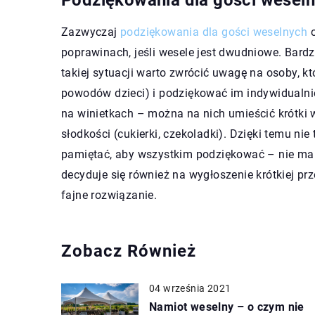
Podziękowania dla gości wesel
Zazwyczaj
podziękowania dla gości weselnych
o
poprawinach, jeśli wesele jest dwudniowe. Bard
takiej sytuacji warto zwrócić uwagę na osoby, k
powodów dzieci) i podziękować im indywidualn
na winietkach – można na nich umieścić krótki 
słodkości (cukierki, czekoladki). Dzięki temu ni
pamiętać, aby wszystkim podziękować – nie ma t
decyduje się również na wygłoszenie krótkiej p
fajne rozwiązanie.
Zobacz Również
04 września 2021
Namiot weselny – o czym nie