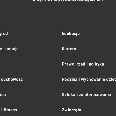
gród
Edukacja
e i napoje
Kariera
e
Prawo, rząd i polityka
 i duchowość
Rodzina i wychowanie dziec
moda
Sztuka i zainteresowania
i fitness
Zwierzęta