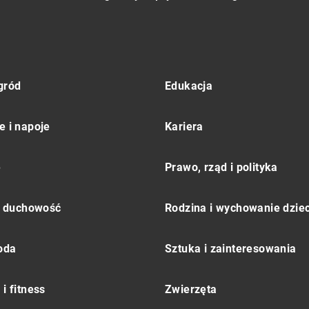
gród
Edukacja
e i napoje
Kariera
e
Prawo, rząd i polityka
 i duchowość
Rodzina i wychowanie dziec
moda
Sztuka i zainteresowania
i fitness
Zwierzęta