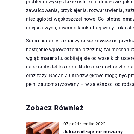
problemu wykryć takie usterki materiałowe, jak 
zawalcowania, przyklejenia, rozwarstwienia, zażu
nieciągłości wąskoszczelinowe. Co istotne, om
miejsca występowania konkretnej wady i określen
Samo badanie rozpoczyna się zawsze od przyłoż
następnie wprowadzenia przez nią fal mechanicz
wgłąb materiału, odbijają się od wszelkich uste
na ekranie dektoskopu. Na koniec dochodzi do a
oraz fazy. Badania ultradźwiękowe mogą być p
pełni zautomatyzowany – w zależności od rodzaj
Zobacz Również
07 października 2022
Jakie rodzaje rur możemy