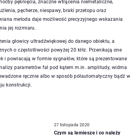
choćby pęknięcia, znaczne wtrącenia niemetaliczne,
żlenia, pęcherze, niespawy, braki przetopu oraz
awiana metoda daje możliwość precyzyjnego wskazania
ia jej rozmiaru.
enia głowicy ultradźwiękowej do danego obiektu, a
nych o częstotliwości powyżej 20 kHz. Przenikają one
rek i powracają w formie sygnałów, które są prezentowane
nalizy parametrów fal pod kątem m.in. amplitudy, widma
rowadzone ręcznie albo w sposób półautomatyczny bądź w
u konstrukcji.
27 listopada 2020
Czym są lemiesze i co należy