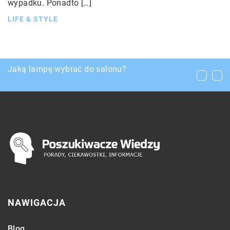
wypadku. Ponadto […]
LIFE & STYLE
Jak zabezpieczyć basen przed rozwojem
Jaką lampę wybrać do salonu?
Gry – dlaczego warto im poświęcić choćby
drobnoustrojów?
chwilę czasu i jakie akcesoria obejmują
NAWIGACJA
Blog