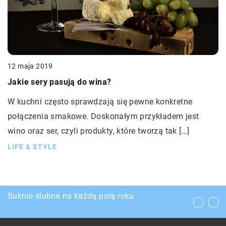
12 maja 2019
Jakie sery pasują do wina?
W kuchni często sprawdzają się pewne konkretne
połączenia smakowe. Doskonałym przykładem jest
wino oraz ser, czyli produkty, które tworzą tak […]
LIFE & STYLE
W jakich kolorach wybierać meble do
Suknie ślubne na każdą porę roku
Jak bronić się przed komarami?
mieszkania?