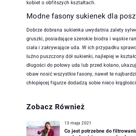
kobiet o obfitszych kształtach.
Modne fasony sukienek dla posz
Dobrze dobrana sukienka uwydatnia zalety sylwet
gruszki, posiadające szerokie biodra i wąskie r
ciała i zakrywające uda. W ich przypadku sprawd
luźno puszczony dół sukienki, najlepiej w kształci
długości do połowy uda lub przed kolano, ukazuj
obaw nosić wszystkie fasony, nawet te najbardzie
chłopięcej figurze dodadzą sobie nieco krągłości
Zobacz Również
13 maja 2021
Co jest potrzebne do filtrowani