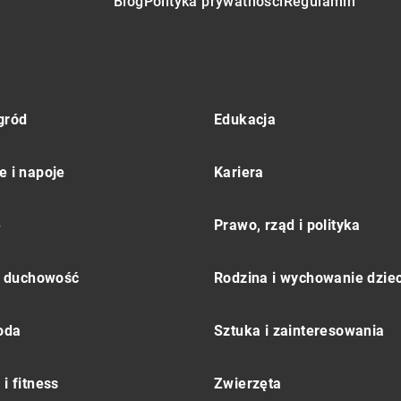
Blog
Polityka prywatności
Regulamin
gród
Edukacja
e i napoje
Kariera
e
Prawo, rząd i polityka
 i duchowość
Rodzina i wychowanie dziec
moda
Sztuka i zainteresowania
i fitness
Zwierzęta