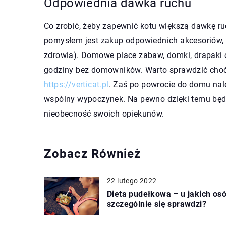
Odpowiednia dawka ruchu
Co zrobić, żeby zapewnić kotu większą dawkę 
pomysłem jest zakup odpowiednich akcesoriów, k
zdrowia). Domowe place zabaw, domki, drapaki c
godziny bez domowników. Warto sprawdzić choćb
https://verticat.pl
. Zaś po powrocie do domu nal
wspólny wypoczynek. Na pewno dzięki temu będz
nieobecność swoich opiekunów.
Zobacz Również
22 lutego 2022
Dieta pudełkowa – u jakich os
szczególnie się sprawdzi?