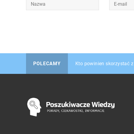
Do czego wykorzystywana 
Kto powinien skorzystać 
Gadżety dla miłośników 
POLECAMY