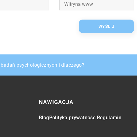
jest technologia RFID?
z badań psychologicznych i dlaczego?
malowania
NAWIGACJA
Blog
Polityka prywatności
Regulamin