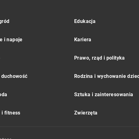
gród
Edukacja
e i napoje
Kariera
e
Prawo, rząd i polityka
 i duchowość
Rodzina i wychowanie dziec
moda
Sztuka i zainteresowania
i fitness
Zwierzęta