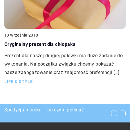
13 września 2018
Oryginalny prezent dla chłopaka
Prezent dla naszej drugiej połówki ma duże zadanie do
wykonania. Na początku związku chcemy pokazać
nasze zaangażowanie oraz znajomość preferencji […]
LIFE & STYLE
Organizacja przyjęcia w ogrodzie
Spedycja morska – na czym polega?
W leczeniu jakich dolegliwości pomaga olejek
konopny?