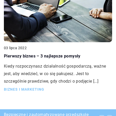
03 lipca 2022
Pierwszy biznes – 3 najlepsze pomysły
Kiedy rozpoczynasz działalność gospodarczą, ważne
jest, aby wiedzieć, w co się pakujesz. Jest to
szczególnie prawdziwe, gdy chodzi o podjęcie […]
BIZNES I MARKETING
Jakie torebki pasują do jesiennych płaszczy?
Bezpieczne i zautomatyzowane przedszkole
Nowoczesny sposoby na marketing firmy –