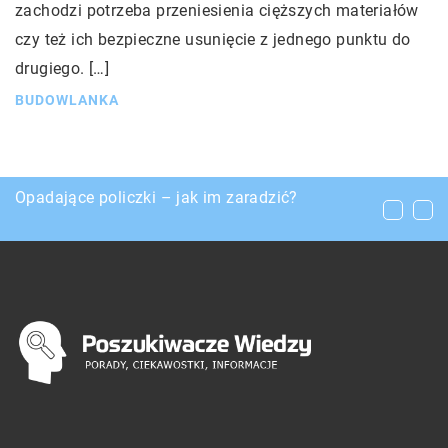
zachodzi potrzeba przeniesienia cięższych materiałów
czy też ich bezpieczne usunięcie z jednego punktu do
drugiego. […]
BUDOWLANKA
Zabiegi wyszczuplające, które zredukują ilość
Opadające policzki – jak im zaradzić?
Co zrobić z powypadkowym pojazdem?
tkanki tłuszczowej w organizmie