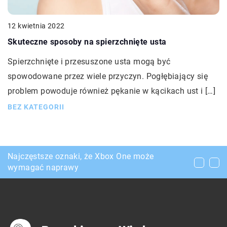
12 kwietnia 2022
Skuteczne sposoby na spierzchnięte usta
Spierzchnięte i przesuszone usta mogą być
spowodowane przez wiele przyczyn. Pogłębiający się
problem powoduje również pękanie w kącikach ust i […]
BEZ KATEGORII
O czym warto pamiętać wybierając stolik
Najczęstsze oznaki, że Xbox One może
Jak zadbać o odpowiednie zbilansowanie
kawowy?
wymagać naprawy
jadłospisu?