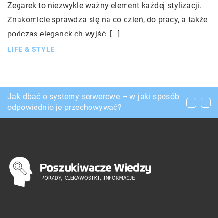
Zegarek to niezwykle ważny element każdej stylizacji.
Znakomicie sprawdza się na co dzień, do pracy, a także
podczas eleganckich wyjść. […]
LIFE & STYLE
Jakie akcesoria są potrzebne do haftu?
Jak dbać o systemy serwerowe – w jaki sposób
Kiedy warto zdecydować się na wypożyczenie
odpowiednio je przechowywać?
samochodu?