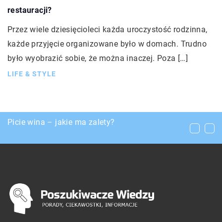
restauracji?
Przez wiele dziesięcioleci każda uroczystość rodzinna,
każde przyjęcie organizowane było w domach. Trudno
było wyobrazić sobie, że można inaczej. Poza […]
LIFE & STYLE
Trening indywidualny a trening grupowy – co
Picie wina – jakie ma zalety?
Niezwykłe prezenty na urodziny dziecka
warto wiedzieć?