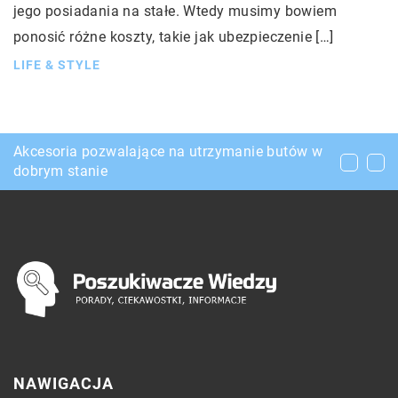
jego posiadania na stałe. Wtedy musimy bowiem
ponosić różne koszty, takie jak ubezpieczenie […]
LIFE & STYLE
Jak zadbać o swój kręgosłup w trakcie pracy?
Akcesoria pozwalające na utrzymanie butów w
Klej do branży opakowań – jaki wybrać?
dobrym stanie
NAWIGACJA