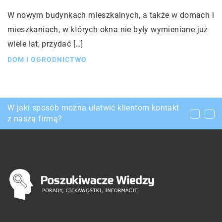
W nowym budynkach mieszkalnych, a także w domach i
mieszkaniach, w których okna nie były wymieniane już
wiele lat, przydać […]
DOM I OGRODNICTWO
Jak dobrze ocieplić podłogę?
W jaki sposób można ułatwić klientom kontakt
Jak przebiega kasacja auta?
z naszą firmą?