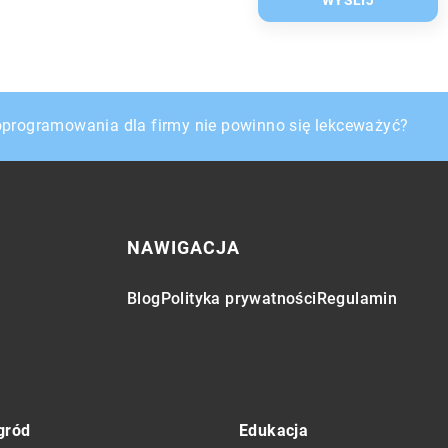
h
oprogramowania dla firmy nie powinno się lekceważyć?
ej brać ślub?
NAWIGACJA
Blog
Polityka prywatności
Regulamin
gród
Edukacja