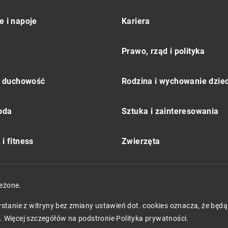
e i napoje
Kariera
e
Prawo, rząd i polityka
 i duchowość
Rodzina i wychowanie dziec
moda
Sztuka i zainteresowania
i fitness
Zwierzęta
eżone.
zystanie z witryny bez zmiany ustawień dot. cookies oznacza, że 
 Więcej szczegółów na podstronie
Polityka prywatności
.