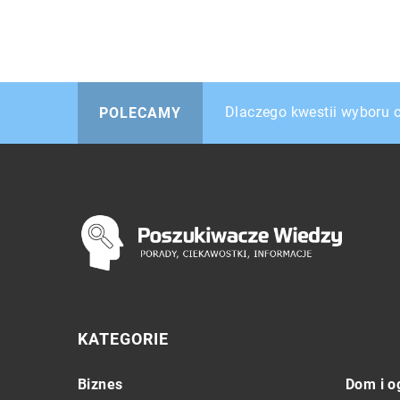
Zalety aparatów cyfrowyc
Dlaczego kwestii wyboru 
W którym miesiącu najlepi
POLECAMY
KATEGORIE
Biznes
Dom i o