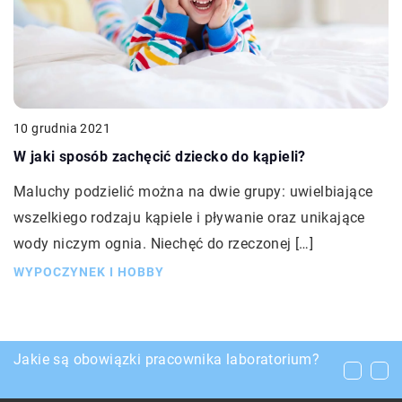
10 grudnia 2021
W jaki sposób zachęcić dziecko do kąpieli?
Maluchy podzielić można na dwie grupy: uwielbiające
wszelkiego rodzaju kąpiele i pływanie oraz unikające
wody niczym ognia. Niechęć do rzeczonej […]
WYPOCZYNEK I HOBBY
Jak wygląda i jakie ma działanie masaż
Jakie są obowiązki pracownika laboratorium?
Susz CBD – jak wpływa na ludzki organizm?
kamieniami?