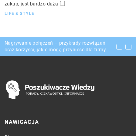
zakup, jest bardzo duża […]
LIFE & STYLE
Jakie akcesoria są niezbędne podczas opieki
Nagrywanie połączeń – przykłady rozwiązań
Jakie torebki pasują do jesiennych płaszczy?
nad małym dzieckiem?
oraz korzyści, jakie mogą przynieść dla firmy
NAWIGACJA