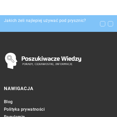
Materiały budowlane, które muszą znaleźć się
Jakich żeli najlepiej używać pod prysznic?
na każdej budowie
NAWIGACJA
Blog
Polityka prywatności
Regulamin