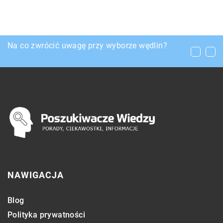
Wysyłka towaru – o co powinny zadbać sklepy,
Na co zwrócić uwagę przy wyborze wędlin?
Spedycja morska – na czym polega?
przesyłając towar do klienta?
NAWIGACJA
Blog
Polityka prywatności