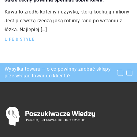
Kawa to źródło kofeiny i używka, którą kochają miliony.
Jest pierwszą rzeczą jaką robimy rano po wstaniu z
łóżka. Najlepiej […]
LIFE & STYLE
Dlaczego warto uszyć ubranie na miarę?
Wysyłka towaru – o co powinny zadbać sklepy,
Czy rehabilitacja pomaga w szybszym powrocie
przesyłając towar do klienta?
do zdrowia po kontuzji?