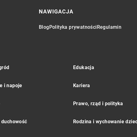
NAWIGACJA
Blog
Polityka prywatności
Regulamin
gród
Edukacja
e i napoje
Kariera
e
Prawo, rząd i polityka
 i duchowość
Rodzina i wychowanie dziec