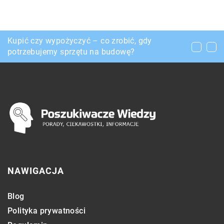
Praca – gdzie jej szukać?
Kupić czy wypożyczyć – co zrobić, gdy
Dzianina – jej rodzaje i zastosowanie na rynku
potrzebujemy sprzętu na budowę?
NAWIGACJA
Blog
Polityka prywatności