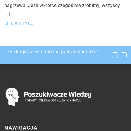
nagrzewa. Jeśli wkrótce czegoś nie zrobimy, wszyscy
[…]
LIFE & STYLE
Jakie rodzaje rur możemy znaleźć na rynku?
Czy ekogroszkiem można palić w kominku?
Do kogo się udać w razie problemów z układem
oddechowym?
NAWIGACJA