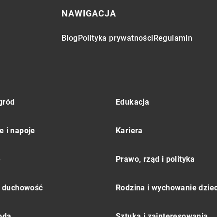
NAWIGACJA
Blog
Polityka prywatności
Regulamin
gród
Edukacja
e i napoje
Kariera
e
Prawo, rząd i polityka
 i duchowość
Rodzina i wychowanie dziec
moda
Sztuka i zainteresowania