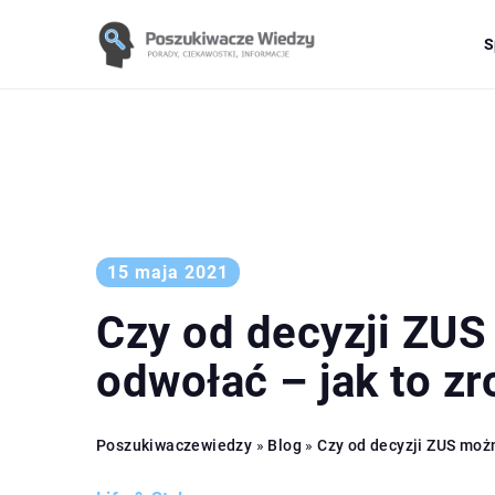
S
15 maja 2021
Czy od decyzji ZUS
odwołać – jak to zr
Poszukiwaczewiedzy
»
Blog
»
Czy od decyzji ZUS możn