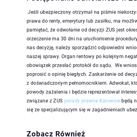
Jeśli ubezpieczony otrzymał na piśmie niekorz
prawa do renty, emerytury lub zasiłku, ma moż
pamiętać, że odwołanie od decyzji ZUS jest okr
orzeczenie ma 30 dni na uruchomienie procedury
nas decyzję, należy sporządzić odpowiedni wnios
naszej sprawy. Organ rentowy po kolejnym neg
obowiązek przesłać protokół do sądu. We wnios
poprosić o opinię biegłych. Zaskarżenie od dec
z doświadczonym pełnomocnikiem. Adwokat, któr
powody zażalenia i będzie reprezentował interes
związane z ZUS
porady prawne Katowice
będą n
się ze specjalizującym się w zagadnieniach ube
Zobacz Również