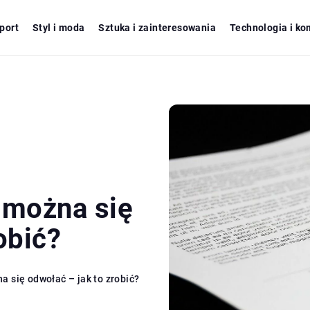
port
Styl i moda
Sztuka i zainteresowania
Technologia i ko
 można się
obić?
a się odwołać – jak to zrobić?