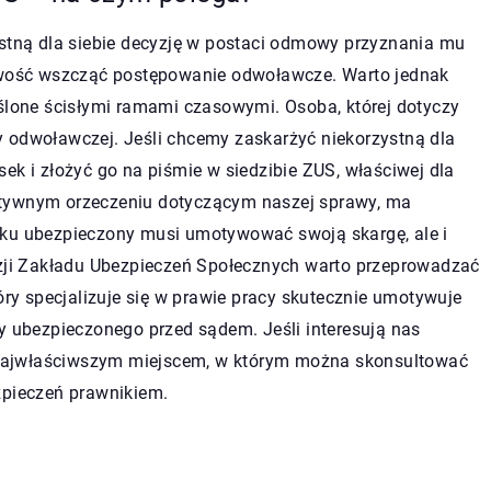
ystną dla siebie decyzję w postaci odmowy przyznania mu
liwość wszcząć postępowanie odwoławcze. Warto jednak
eślone ścisłymi ramami czasowymi. Osoba, której dotyczy
 odwoławczej. Jeśli chcemy zaskarżyć niekorzystną dla
ek i złożyć go na piśmie w siedzibie ZUS, właściwej dla
atywnym orzeczeniu dotyczącym naszej sprawy, ma
ku ubezpieczony musi umotywować swoją skargę, ale i
yzji Zakładu Ubezpieczeń Społecznych warto przeprowadzać
y specjalizuje się w prawie pracy skutecznie umotywuje
y ubezpieczonego przed sądem. Jeśli interesują nas
ajwłaściwszym miejscem, w którym można skonsultować
zpieczeń prawnikiem.