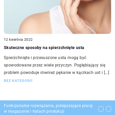
12 kwietnia 2022
Skuteczne sposoby na spierzchnięte usta
Spierzchnięte i przesuszone usta mogą być
spowodowane przez wiele przyczyn. Pogłębiający się
problem powoduje również pękanie w kącikach ust i […]
BEZ KATEGORII
Jakie są koszta osuszania budynków?
Funkcjonalne rozwiązania, polepszające pracę
Przydatne narzędzia w czasie awarii
w magazynie i halach produkcji
samochodowej