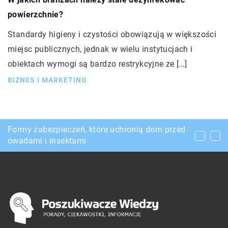
powierzchnie?
Standardy higieny i czystości obowiązują w większości
miejsc publicznych, jednak w wielu instytucjach i
obiektach wymogi są bardzo restrykcyjne ze […]
BIZNES I MARKETING
Rodzaje miodu, które warto spożywać na co
Formy zabezpieczeń, które uchronią dom przed
Stal zbrojeniowa i jej zastosowanie
dzień
owadami i insektami