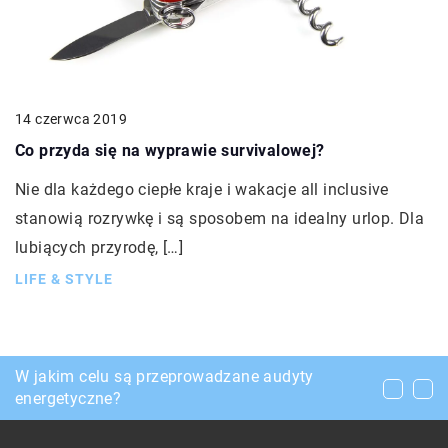
14 czerwca 2019
Co przyda się na wyprawie survivalowej?
Nie dla każdego ciepłe kraje i wakacje all inclusive
stanowią rozrywkę i są sposobem na idealny urlop. Dla
lubiących przyrodę, […]
LIFE & STYLE
Kiedy warto zdecydować się na wypożyczenie
W jakim celu są przeprowadzane audyty
Jak dobrać meble do salonu aby były
samochodu?
energetyczne?
ponadczasowe?