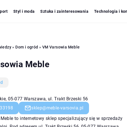
port
Styl i moda
Sztuka i zainteresowania
Technologia i ko
wiedzy
»
Dom i ogród
»
VM Varsowia Meble
sowia Meble
ód
ie, 05-077 Warszawa, ul. Trakt Brzeski 56
33198
sklep@meble-varsovia.pl
eble to internetowy sklep specjalizujący się w sprzedaży
alni. Pod adresem ul. Trakt Brzeski 56, 05-077 Warszawa,