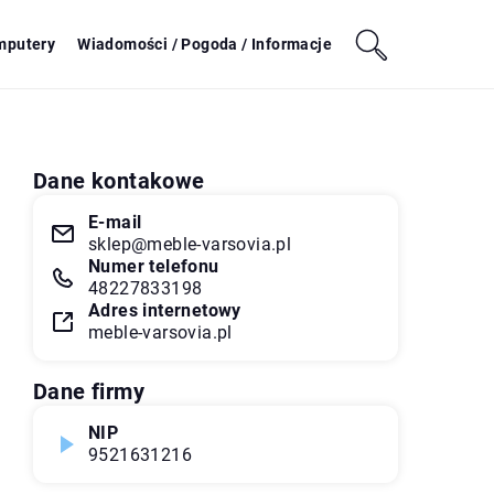
mputery
Wiadomości / Pogoda / Informacje
Dane kontakowe
E-mail
sklep@meble-varsovia.pl
Numer telefonu
48227833198
Adres internetowy
meble-varsovia.pl
Dane firmy
NIP
9521631216