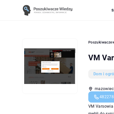
S
Poszukiwacze
VM Var
Dom i ogr
mazowieck
482278
VM Varsowia M
mebli do sypi