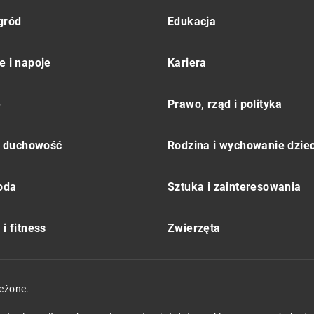
gród
Edukacja
e i napoje
Kariera
e
Prawo, rząd i polityka
 i duchowość
Rodzina i wychowanie dziec
moda
Sztuka i zainteresowania
i fitness
Zwierzęta
eżone.