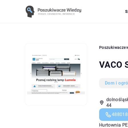
S
Poszukiwacze
VACO S
Dom i ogr
dolnośląs
44
488018
Hurtownia PES