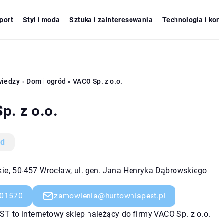
port
Styl i moda
Sztuka i zainteresowania
Technologia i ko
wiedzy
»
Dom i ogród
»
VACO Sp. z o.o.
p. z o.o.
ód
kie, 50-457 Wrocław, ul. gen. Jana Henryka Dąbrowskiego
01570
zamowienia@hurtowniapest.pl
T to internetowy sklep należący do firmy VACO Sp. z o.o.