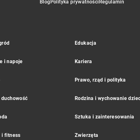
Blog
Polityka prywatności
Regulamin
gród
Edukacja
e i napoje
Kariera
e
Prawo, rząd i polityka
 i duchowość
Rodzina i wychowanie dziec
moda
Sztuka i zainteresowania
i fitness
Zwierzęta