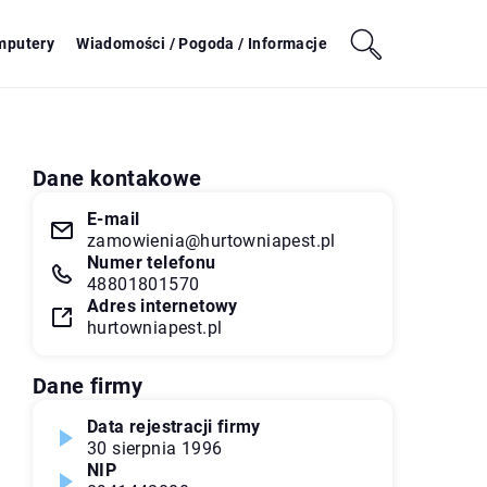
mputery
Wiadomości / Pogoda / Informacje
Dane kontakowe
E-mail
zamowienia@hurtowniapest.pl
Numer telefonu
48801801570
Adres internetowy
hurtowniapest.pl
Dane firmy
Data rejestracji firmy
30 sierpnia 1996
NIP