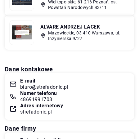
Wielkopolskie, 61-216 Poznań, os.
Powstań Narodowych 43/11
ALVARE ANDRZEJ LACEK
Mazowieckie, 03-410 Warszawa, ul.
Inżynierska 9/27
Dane kontakowe
E-mail
biuro@strefadonic.pl
Numer telefonu
48691991703
Adres internetowy
strefadonic.pl
Dane firmy