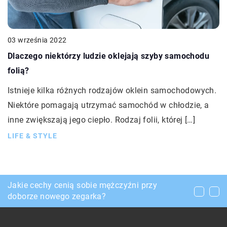
03 września 2022
Dlaczego niektórzy ludzie oklejają szyby samochodu
folią?
Istnieje kilka różnych rodzajów oklein samochodowych.
Niektóre pomagają utrzymać samochód w chłodzie, a
inne zwiększają jego ciepło. Rodzaj folii, której […]
LIFE & STYLE
Do jakich prac używa się silników
Jakie cechy cenią sobie mężczyźni przy
Zakupy przez internet – czy warto je robić?
elektrycznych?
doborze nowego zegarka?