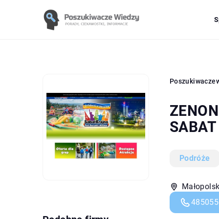
S
Poszukiwacze
ZENON 
SABAT
Podróże
Małopolski
485055