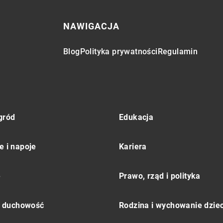
NAWIGACJA
Blog
Polityka prywatności
Regulamin
gród
Edukacja
e i napoje
Kariera
e
Prawo, rząd i polityka
 i duchowość
Rodzina i wychowanie dziec