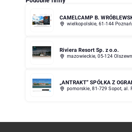
Podobne firmy
CAMELCAMP B. WRÓBLEWS
wielkopolskie, 61-144 Poznań
Riviera Resort Sp. z o.o.
mazowieckie, 05-124 Olszew
„ANTRAKT” SPÓŁKA Z OGR
pomorskie, 81-729 Sopot, al.