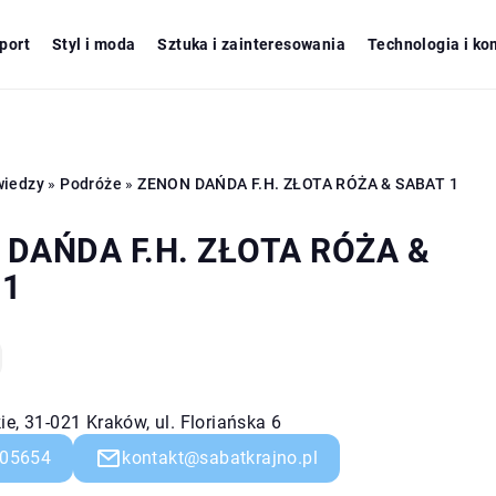
port
Styl i moda
Sztuka i zainteresowania
Technologia i ko
wiedzy
»
Podróże
»
ZENON DAŃDA F.H. ZŁOTA RÓŻA & SABAT 1
DAŃDA F.H. ZŁOTA RÓŻA &
 1
e, 31-021 Kraków, ul. Floriańska 6
05654
kontakt@sabatkrajno.pl