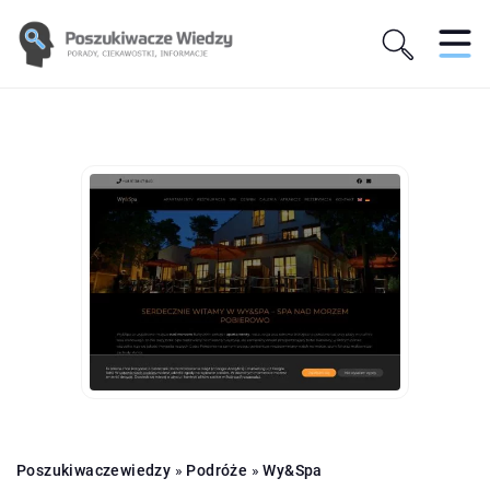
Poszukiwaczewiedzy
»
Podróże
»
Wy&Spa