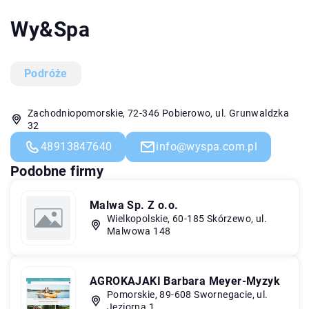
Wy&Spa
Podróże
Zachodniopomorskie, 72-346 Pobierowo, ul. Grunwaldzka
32
48913847640
info@wyspa.com.pl
Podobne firmy
Malwa Sp. Z o.o.
Wielkopolskie, 60-185 Skórzewo, ul.
Malwowa 148
AGROKAJAKI Barbara Meyer-Myzyk
Pomorskie, 89-608 Swornegacie, ul.
Jeziorna 1