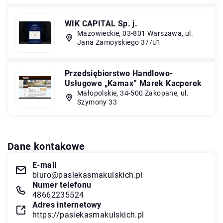
WIK CAPITAL Sp. j.
Mazowieckie, 03-801 Warszawa, ul.
Jana Zamoyskiego 37/U1
Przedsiębiorstwo Handlowo-
Usługowe „Kamax” Marek Kacperek
Małopolskie, 34-500 Zakopane, ul.
Szymony 33
Dane kontakowe
E-mail
biuro@pasiekasmakulskich.pl
Numer telefonu
48662235524
Adres internetowy
https://pasiekasmakulskich.pl