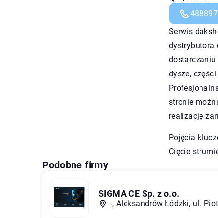
488897
Serwis daksho
dystrybutora 
dostarczaniu 
dysze, części
Profesjonalna
stronie możn
realizację za
Pojęcia klucz
Cięcie strum
Podobne firmy
SIGMA CE Sp. z o.o.
-, Aleksandrów Łódzki, ul. Pi