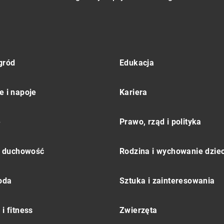
gród
Edukacja
e i napoje
Kariera
e
Prawo, rząd i polityka
 i duchowość
Rodzina i wychowanie dziec
moda
Sztuka i zainteresowania
i fitness
Zwierzęta