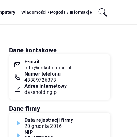
mputery
Wiadomości / Pogoda / Informacje
Dane kontakowe
E-mail
info@daksholding.pl
Numer telefonu
48889726373
Adres internetowy
daksholding.pl
Dane firmy
Data rejestracji firmy
20 grudnia 2016
NIP