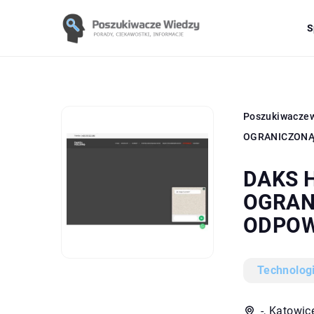
S
Poszukiwacze
OGRANICZONĄ
DAKS 
OGRAN
ODPOW
Technolog
-, Katowi