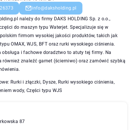
26373
info@daksholding.pl
lding.pl należy do firmy DAKS HOLDING Sp. z o.o.,
części do maszyn typu Waterjet. Specjalizuje się w
polskim firmom wysokiej jakości produktów, takich jak
 typu OMAX, WJS, BFT oraz rurki wysokiego ciśnienia.
 obsługa i fachowe doradztwo to atuty tej firmy. Na
a również znaleźć garnet (ścierniwo) oraz zamówić szybką
mówienia.
owe: Rurki i złączki, Dysze, Rurki wysokiego ciśnienia,
ieniem wody
, Części typu WJS
otrkowska 87