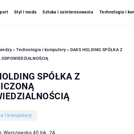
port
Styl i moda
Sztuka i zainteresowania
Technologia i ko
wiedzy
»
Technologia i komputery
»
DAKS HOLDING SPÓŁKA Z
 ODPOWIEDZIALNOŚCIĄ
HOLDING SPÓŁKA Z
ICZONĄ
IEDZIALNOŚCIĄ
ia i komputery
ce, Warszawska 40 lok. 2A