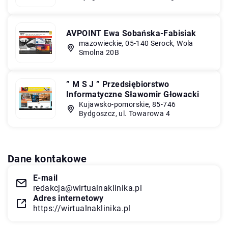
AVPOINT Ewa Sobańska-Fabisiak
mazowieckie, 05-140 Serock, Wola
Smolna 20B
” M S J ” Przedsiębiorstwo
Informatyczne Sławomir Głowacki
Kujawsko-pomorskie, 85-746
Bydgoszcz, ul. Towarowa 4
Dane kontakowe
E-mail
redakcja@wirtualnaklinika.pl
Adres internetowy
https://wirtualnaklinika.pl