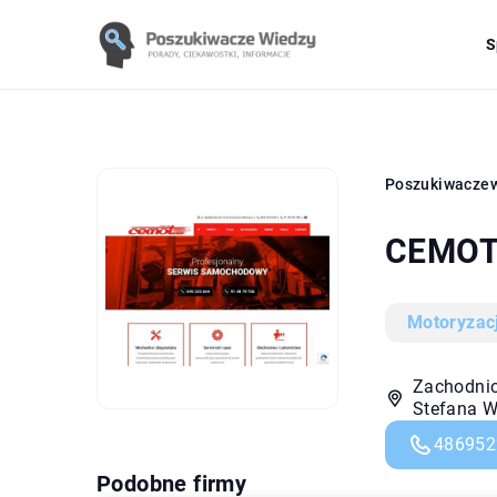
S
Poszukiwacze
CEMOT 
Motoryzac
Zachodnio
Stefana W
486952
Podobne firmy