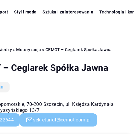
port
Styl i moda
Sztuka i zainteresowania
Technologia i ko
wiedzy
»
Motoryzacja
»
CEMOT – Ceglarek Spółka Jawna
– Ceglarek Spółka Jawna
ja
pomorskie, 70-200 Szczecin, ul. Księdza Kardynała
yszyńskiego 13/7
22644
sekretariat@cemot.com.pl