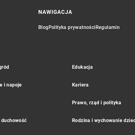
NAWIGACJA
Blog
Polityka prywatności
Regulamin
gród
Edukacja
e i napoje
Kariera
e
Prawo, rząd i polityka
 i duchowość
Rodzina i wychowanie dziec