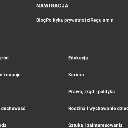
NAWIGACJA
Blog
Polityka prywatności
Regulamin
gród
Edukacja
e i napoje
Kariera
e
Prawo, rząd i polityka
 i duchowość
Rodzina i wychowanie dziec
moda
Sztuka i zainteresowania