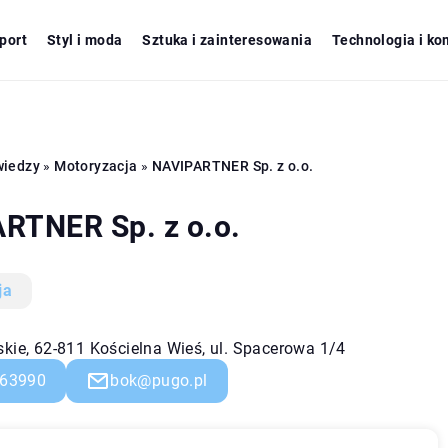
port
Styl i moda
Sztuka i zainteresowania
Technologia i ko
wiedzy
»
Motoryzacja
»
NAVIPARTNER Sp. z o.o.
RTNER Sp. z o.o.
ja
skie, 62-811 Kościelna Wieś, ul. Spacerowa 1/4
63990
bok@pugo.pl