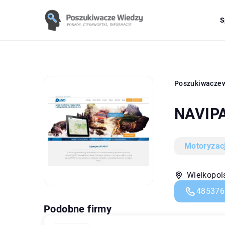
S
Poszukiwacze
NAVIPA
Motoryzac
Wielkopol
485376
Podobne firmy