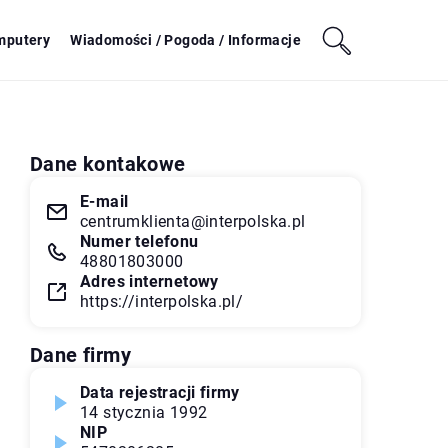
mputery
Wiadomości / Pogoda / Informacje
Dane kontakowe
E-mail
centrumklienta@interpolska.pl
Numer telefonu
48801803000
Adres internetowy
https://interpolska.pl/
Dane firmy
Data rejestracji firmy
14 stycznia 1992
NIP