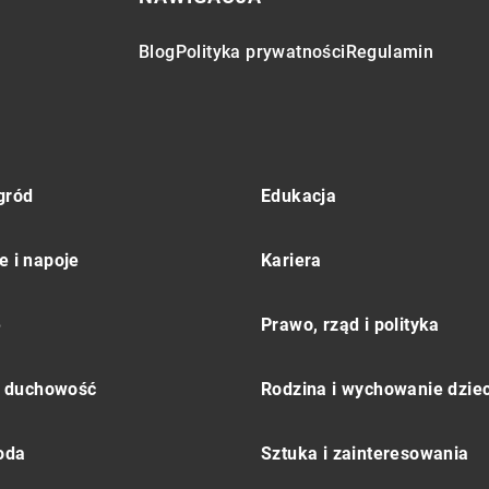
Blog
Polityka prywatności
Regulamin
gród
Edukacja
e i napoje
Kariera
e
Prawo, rząd i polityka
 i duchowość
Rodzina i wychowanie dziec
moda
Sztuka i zainteresowania