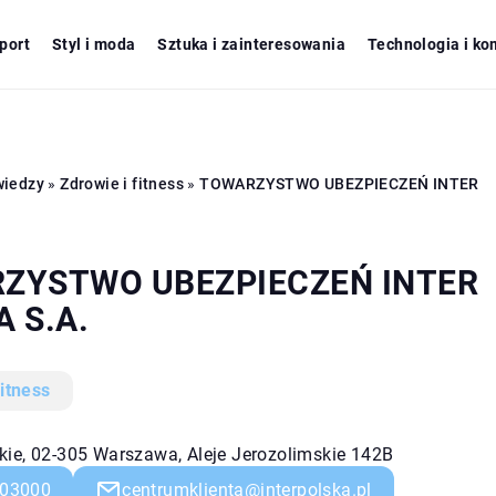
port
Styl i moda
Sztuka i zainteresowania
Technologia i ko
wiedzy
»
Zdrowie i fitness
»
TOWARZYSTWO UBEZPIECZEŃ INTER
ZYSTWO UBEZPIECZEŃ INTER
 S.A.
fitness
ie, 02-305 Warszawa, Aleje Jerozolimskie 142B
03000
centrumklienta@interpolska.pl