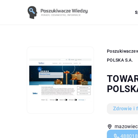
S
Poszukiwacze
POLSKA S.A.
TOWAR
POLSKA
Zdrowie i 
mazowieck
488018