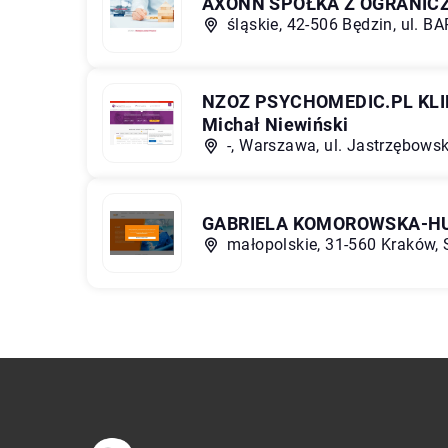
AXONN SPÓŁKA Z OGRANIC
śląskie, 42-506 Będzin, ul. BA
NZOZ PSYCHOMEDIC.PL KL
Michał Niewiński
-, Warszawa, ul. Jastrzębows
GABRIELA KOMOROWSKA-H
małopolskie, 31-560 Kraków,