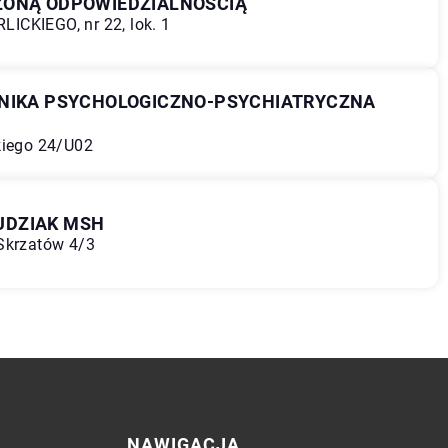
ZONĄ ODPOWIEDZIALNOŚCIĄ
RLICKIEGO, nr 22, lok. 1
INIKA PSYCHOLOGICZNO-PSYCHIATRYCZNA
kiego 24/U02
UDZIAK MSH
 Skrzatów 4/3
NAWIGACJA