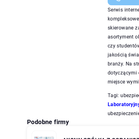
Serwis inter
kompleksowe 
skierowane za
asortyment ob
czy studentó
jakością świa
branży. Na st
dotyczącymi 
miejsce wymi
Tagi: ubezpi
Laboratoryjn
ubezpieczeni
Podobne firmy